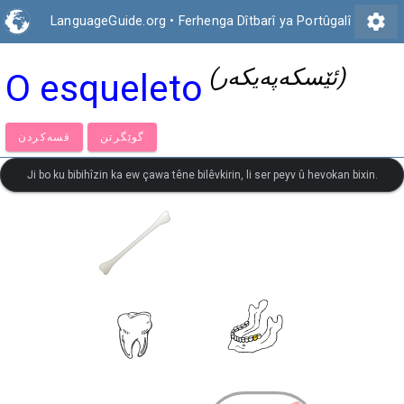
settings
LanguageGuide.org
•
Ferhenga Dîtbarî ya Portûgalî
(ئێسکەپەیکەر)
O esqueleto
گوێگرتن
قسەكردن
Ji bo ku bibihîzin ka ew çawa têne bilêvkirin, li ser peyv û hevokan bixin.