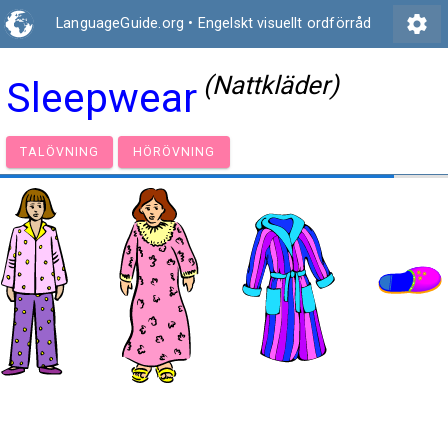
settings
LanguageGuide.org
•
Engelskt visuellt ordförråd
(Nattkläder)
Sleepwear
TALÖVNING
HÖRÖVNING