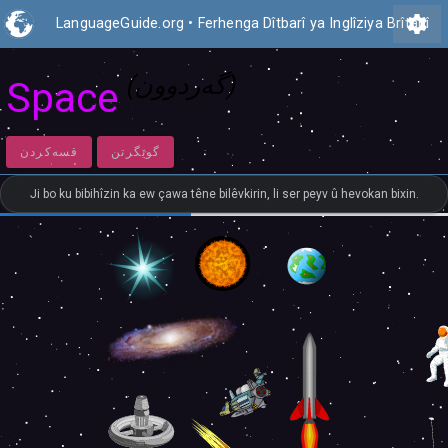
settings
LanguageGuide.org
•
Ferhenga Dîtbarî ya Inglîziya Brîtanî
(گەردوون)
Space
گوێگرتن
قسەكردن
Ji bo ku bibihîzin ka ew çawa têne bilêvkirin, li ser peyv û hevokan bixin.