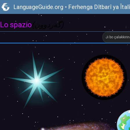
LanguageGuide.org
•
Ferhenga Dîtbarî ya Îtal
Lo spazio
(گەردوون)
Ji bo çalakkiri