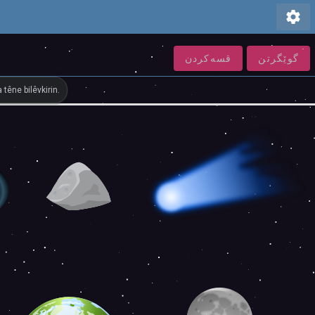
settings
گوێگرتن
قسەكردن
têne bilêvkirin.