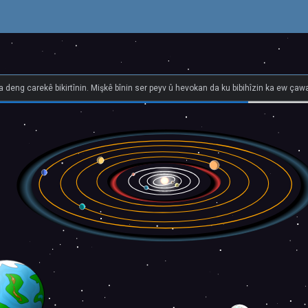
î
na deng carekê bikirtînin. Mişkê bînin ser peyv û hevokan da ku bibihîzin ka ew çawa 