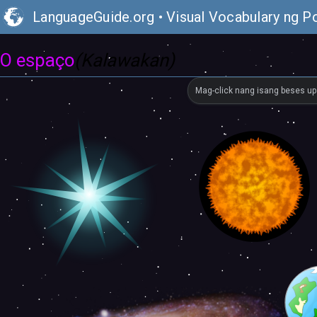
LanguageGuide.org
•
Visual Vocabulary ng P
O espaço
(Kalawakan)
Mag-click nang isang beses up