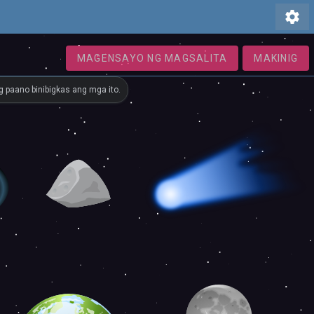
settings
MAGENSAYO NG MAGSALITA
MAKINIG
 paano binibigkas ang mga ito.