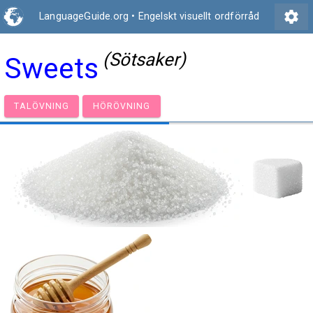
settings
LanguageGuide.org
•
Engelskt visuellt ordförråd
(Sötsaker)
Sweets
TALÖVNING
HÖRÖVNING