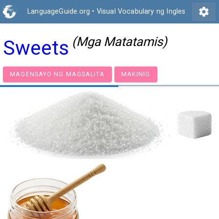
settings
LanguageGuide.org
•
Visual Vocabulary ng Ingles
(Mga Matatamis)
Sweets
MAGENSAYO NG MAGSALITA
MAKINIG