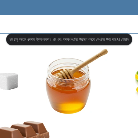
শব্দ চালু করতে একবার ক্লিক করুন। শব্দ এবং বাক্যাংশগুলির উচ্চারণ শুনতে সেগুলির উপর কার서 ঘোরান৷