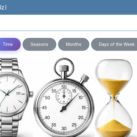
îzî
Time
Seasons
Months
Days of the Week