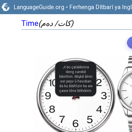
LanguageGuide.org
•
Ferhenga Dîtbarî ya Ingl
Time
(کات/ دەم)
Ji bo çalakkirina
deng carekê
bikirtînin. Mişkê bînin
ser peyv û hevokan
da ku bibihîzin ka ew
çawa têne bilêvkirin.