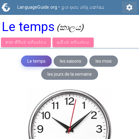
settings
LanguageGuide.org
•
ප්‍රංශ දෘශ්‍ය ශබ්ද කෝෂය
Le temps
(කාලය)
කතා කිරීමේ අභියෝගය
ඇසීමේ අභියෝගය
Le temps
les saisons
les mois
les jours de la semaine