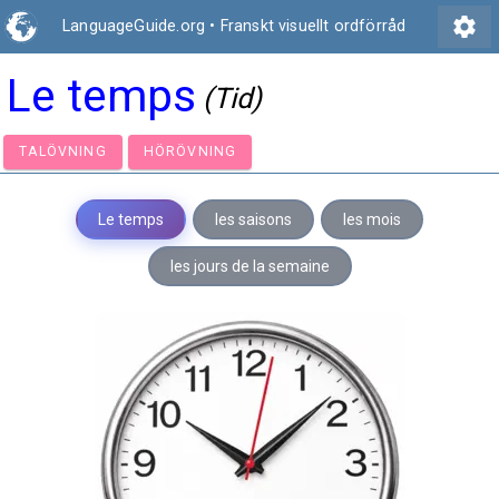
settings
LanguageGuide.org
•
Franskt visuellt ordförråd
Le temps
(Tid)
TALÖVNING
HÖRÖVNING
Le temps
les saisons
les mois
les jours de la semaine