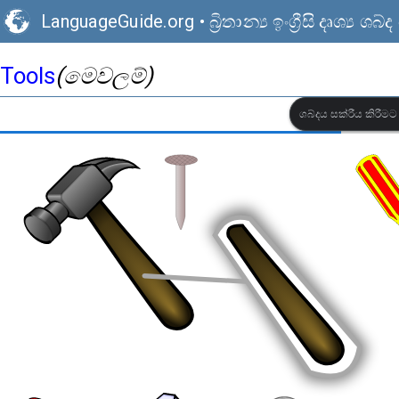
LanguageGuide.org
•
බ්‍රිතාන්‍ය ඉංග්‍රීසි දෘශ්‍ය
Tools
(මෙවලම්)
ශබ්දය සක්රීය කිරී