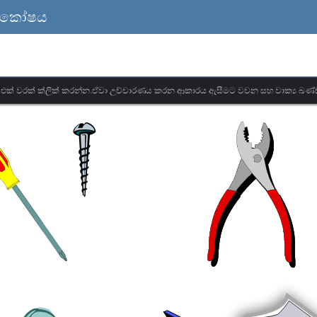
 ශබ්ද කෝෂය
මට එක් වරක් ක්ලික් කරන්න.ඒවා උච්චාරණය කරන ආකාරය ඇසීමට වචන සහ වාක්‍ය ඛණ