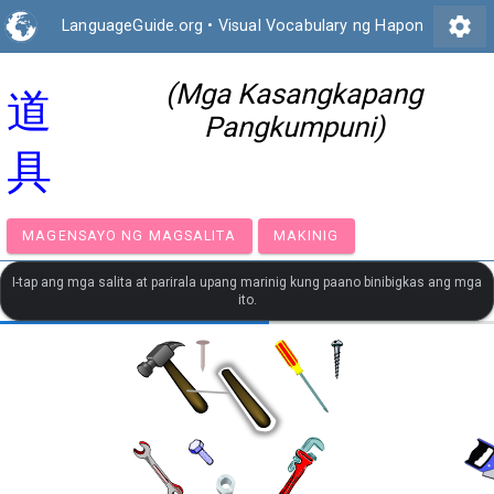
settings
LanguageGuide.org
•
Visual Vocabulary ng Hapon
(Mga Kasangkapang
道
Pangkumpuni)
具
MAGENSAYO NG MAGSALITA
MAKINIG
I-tap ang mga salita at parirala upang marinig kung paano binibigkas ang mga
ito.