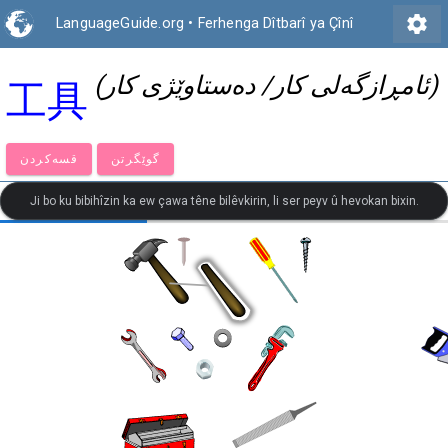
settings
LanguageGuide.org
•
Ferhenga Dîtbarî ya Çînî
(ئامڕازگەلی کار/ دەستاوێژی کار)
工具
گوێگرتن
قسەكردن
Ji bo ku bibihîzin ka ew çawa têne bilêvkirin, li ser peyv û hevokan bixin.