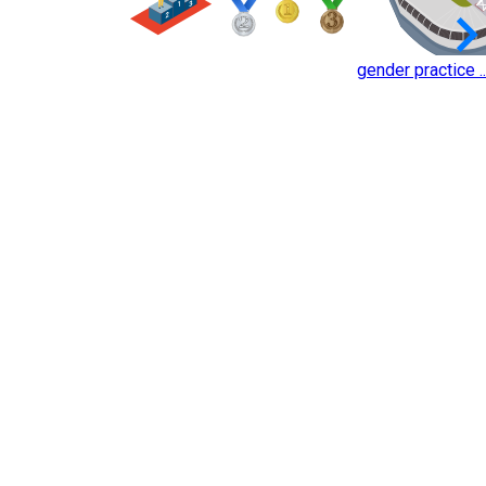
keyboard_arrow_
gender practice ..