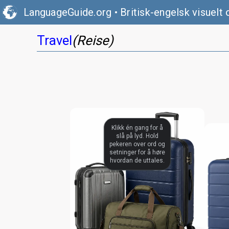
LanguageGuide.org
•
Britisk-engelsk visuelt 
Travel
(Reise)
Klikk én gang for å
slå på lyd. Hold
pekeren over ord og
setninger for å høre
hvordan de uttales.