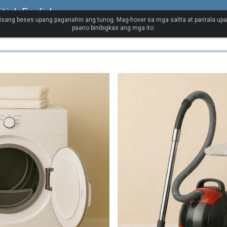
itish English
isang beses upang paganahin ang tunog. Mag-hover sa mga salita at parirala up
paano binibigkas ang mga ito.