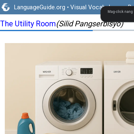
LanguageGuide.org
•
Visual Vocabulary ng Br
Mag-click nang 
The Utility Room
(Silid Pangserbisyo)