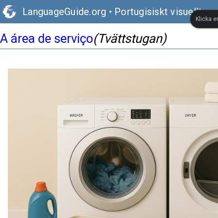
LanguageGuide.org
•
Portugisiskt visuellt or
Klicka e
A área de serviço
(Tvättstugan)