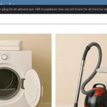
dförråd
n gång för att aktivera ljud. Håll muspekaren över ord och fraser för att höra hur de