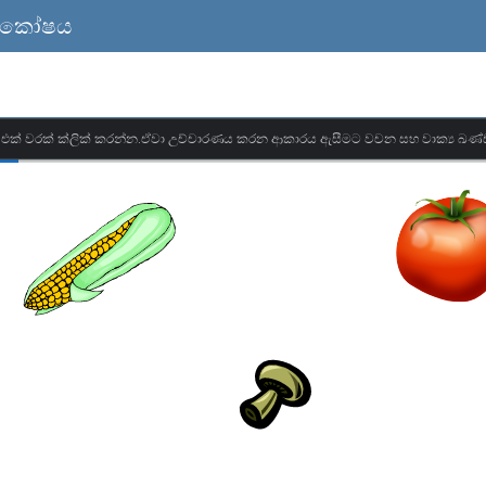
 ශබ්ද කෝෂය
මට එක් වරක් ක්ලික් කරන්න.ඒවා උච්චාරණය කරන ආකාරය ඇසීමට වචන සහ වාක්‍ය ඛණ