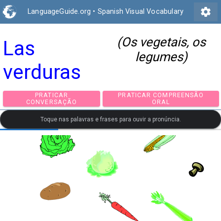
settings
LanguageGuide.org
•
Spanish Visual Vocabulary
(Os vegetais, os
Las
legumes)
verduras
PRATICAR
PRATICAR COMPREEN
CONVERSAÇÃO
ORAL
Toque nas palavras e frases para ouvir a pronúncia.