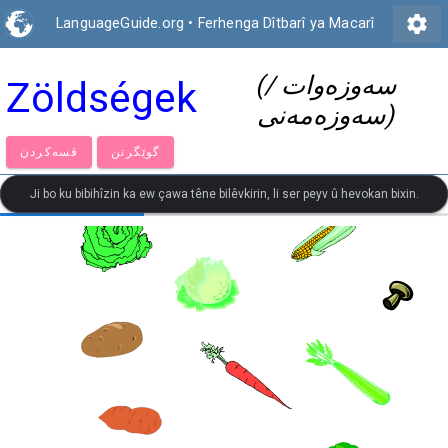
settings
LanguageGuide.org
•
Ferhenga Dîtbarî ya Macarî
(سەوزەوات /
Zöldségek
سەوزەمەنی)
گوێگرتن
قسەكردن
Ji bo ku bibihîzin ka ew çawa têne bilêvkirin, li ser peyv û hevokan bixin.