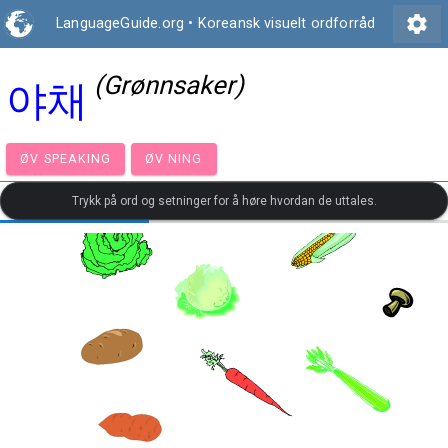
settings
LanguageGuide.org
•
Koreansk visuelt ordforråd
(Grønnsaker)
야채
ØV SPEAKING
ØV NING
Trykk på ord og setninger for å høre hvordan de uttales.