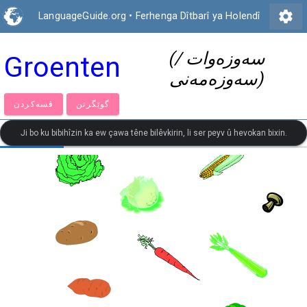
settings
LanguageGuide.org
•
Ferhenga Dîtbarî ya Holendî
(سەوزەوات /
Groenten
سەوزەمەنی)
گوێگرتن
قسەكردن
Ji bo ku bibihîzin ka ew çawa têne bilêvkirin, li ser peyv û hevokan bixin.