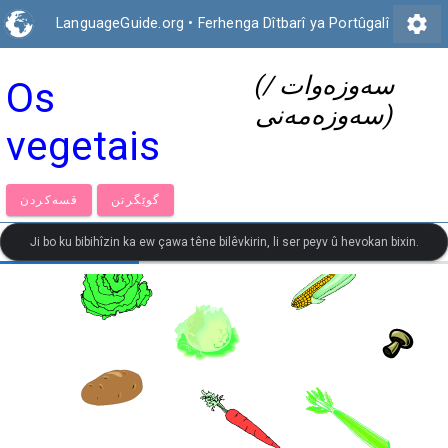
settings
LanguageGuide.org
•
Ferhenga Dîtbarî ya Portûgalî
(سەوزەوات /
Os
سەوزەمەنی)
vegetais
گوێگرتن
قسەكردن
Ji bo ku bibihîzin ka ew çawa têne bilêvkirin, li ser peyv û hevokan bixin.