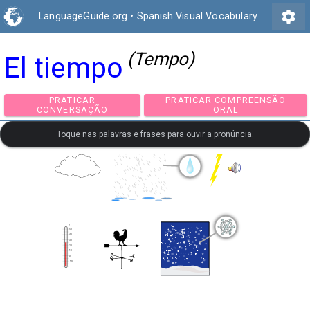
settings
LanguageGuide.org
•
Spanish Visual Vocabulary
(Tempo)
El tiempo
PRATICAR
PRATICAR COMPREEN
CONVERSAÇÃO
ORAL
Toque nas palavras e frases para ouvir a pronúncia.