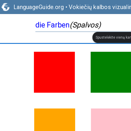
LanguageGuide.org
•
Vokiečių kalbos vizuali
die Farben
(Spalvos)
Spustelėkite vieną kar