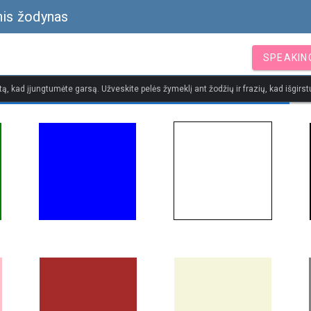
nis žodynas
SPEAKIN
tą, kad įjungtumėte garsą. Užveskite pelės žymeklį ant žodžių ir frazių, kad išgirstu