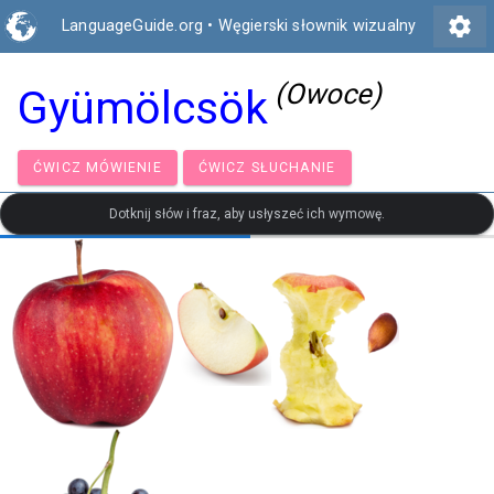
settings
LanguageGuide.org
•
Węgierski słownik wizualny
(Owoce)
Gyümölcsök
ĆWICZ MÓWIENIE
ĆWICZ SŁUCHANIE
Dotknij słów i fraz, aby usłyszeć ich wymowę.