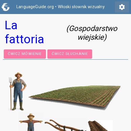
settings
LanguageGuide.org
•
Włoski słownik wizualny
La
(Gospodarstwo
fattoria
wiejskie)
ĆWICZ MÓWIENIE
ĆWICZ SŁUCHANIE