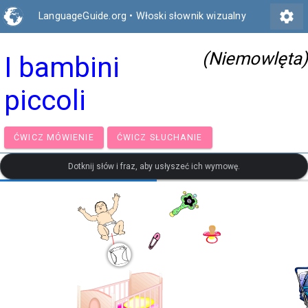
settings
LanguageGuide.org
•
Włoski słownik wizualny
(Niemowlęta)
I bambini
piccoli
ĆWICZ MÓWIENIE
ĆWICZ SŁUCHANIE
Dotknij słów i fraz, aby usłyszeć ich wymowę.