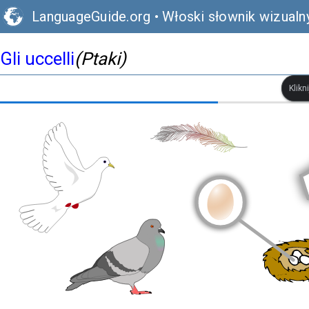
LanguageGuide.org
•
Włoski słownik wizualn
Gli uccelli
(Ptaki)
Klikn