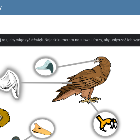
y
ij raz, aby włączyć dźwięk. Najedź kursorem na słowa i frazy, aby usłyszeć ich w