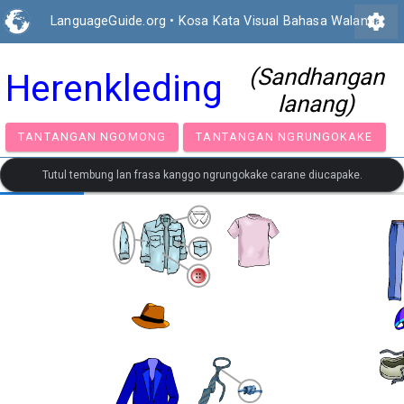
settings
LanguageGuide.org
•
Kosa Kata Visual Bahasa Walanda
(Sandhangan
Herenkleding
lanang)
TANTANGAN NGOMONG
TANTANGAN NGRUNGOK
Tutul tembung lan frasa kanggo ngrungokake carane diucapake.