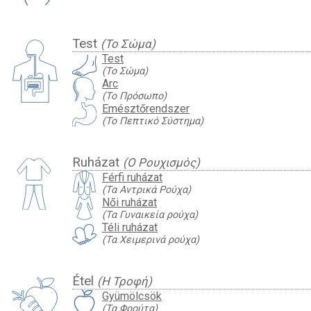
Test
(Το Σώμα)
Test
(Το Σώμα)
Arc
(Το Πρόσωπο)
Emésztőrendszer
(Το Πεπτικό Σύστημα)
Ruházat
(Ο Ρουχισμός)
Férfi ruházat
(Τα Αντρικά Ρούχα)
Női ruházat
(Τα Γυναικεία ρούχα)
Téli ruházat
(Τα Χειμερινά ρούχα)
Étel
(Η Τροφή)
Gyümölcsök
(Τα Φρούτα)