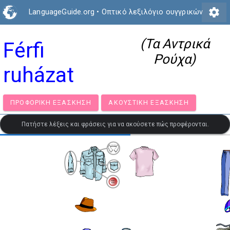
settings
LanguageGuide.org
•
Οπτικό λεξιλόγιο ουγγρικών
(Τα Αντρικά
Férfi
Ρούχα)
ruházat
ΠΡΟΦΟΡΙΚΉ ΕΞΆΣΚΗΣΗ
ΑΚΟΥΣΤΙΚΉ ΕΞΆΣΚΗΣΗ
Πατήστε λέξεις και φράσεις για να ακούσετε πώς προφέρονται.