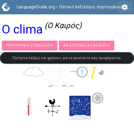
settings
LanguageGuide.org
•
Οπτικό λεξιλόγιο πορτογαλικών
(Ο Καιρός)
O clima
ΠΡΟΦΟΡΙΚΉ ΕΞΆΣΚΗΣΗ
ΑΚΟΥΣΤΙΚΉ ΕΞΆΣΚΗΣΗ
Πατήστε λέξεις και φράσεις για να ακούσετε πώς προφέρονται.