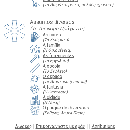
(Το Δωμάτιο με τις πολλές χρήσεις)
Assuntos diversos
(Τα Διάφορα Πράγματα)
As cores
(Τα Χρώματα)
A família
(Η Οικογένεια)
As ferramentas
(Τα Εργαλεία)
A escola
(Το Σχολείο)
O espaço
(Το Διάστημα (neutral))
A fantasia
(Η Φαντασία)
A cidade
(Η Πόλη)
O parque de diversões
(Έκθεση, Λούνα Παρκ)
Δωρεές
|
Επικοινωνήστε με εμάς
| |
Attributions