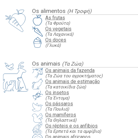
Os alimentos
(Η Τροφή)
As frutas
(Τα Φρούτα)
Os vegetais
(Τα Λαχανικά)
Os doces
(Γλυκά)
Os animais
(Τα Ζώα)
Os animais da fazenda
(Τα Ζώα του αγροκτήματος)
Os animais de estimação
(Τα κατοικίδια ζώα)
Os insetos
(Τα Έντομα)
Os pássaros
(Τα Πουλιά)
Os mamíferos
(Τα Θηλαστικά)
Os répteis e os anfíbios
(Τα Ερπετά και τα αμφίβια)
Os animais africanos