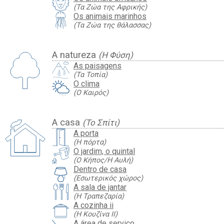
(Τα Ζώα της Αφρικής)
Os animais marinhos
(Τα Ζώα της θάλασσας)
A natureza
(Η Φύση)
As paisagens
(Τα Τοπία)
O clima
(Ο Καιρός)
A casa
(Το Σπίτι)
A porta
(Η πόρτα)
O jardim, o quintal
(Ο Κήπος/Η Αυλή)
Dentro de casa
(Εσωτερικός χώρος)
A sala de jantar
(Η Τραπεζαρία)
A cozinha ii
(Η Κουζίνα II)
A área de serviço