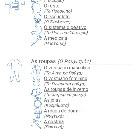
(Το Σώμα)
O rosto
(Το Πρόσωπο)
O esqueleto
(Ο Σκελετός)
O sistema digestivo
(Το Πεπτικό Σύστημα)
A medicina
(Η Ιατρική)
As roupas
(Ο Ρουχισμός)
O vestuário masculino
(Τα Αντρικά Ρούχα)
O vestuário feminino
(Τα Γυναικεία ρούχα)
As roupas de inverno
(Τα Χειμερινά ρούχα)
As joias
(Κοσμήματα)
A roupa de dormir
(Νυχτικά)
A costura
(Ραπτική)