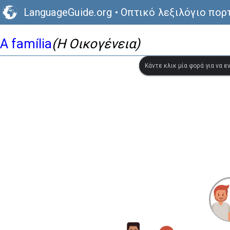
LanguageGuide.org
•
Οπτικό λεξιλόγιο πορ
A família
(Η Οικογένεια)
Κάντε κλικ μία φορά για να 