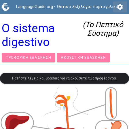
settings
LanguageGuide.org
•
Οπτικό λεξιλόγιο πορτογαλικών
(Το Πεπτικό
O sistema
Σύστημα)
digestivo
ΠΡΟΦΟΡΙΚΉ ΕΞΆΣΚΗΣΗ
ΑΚΟΥΣΤΙΚΉ ΕΞΆΣΚΗΣΗ
Πατήστε λέξεις και φράσεις για να ακούσετε πώς προφέρονται.