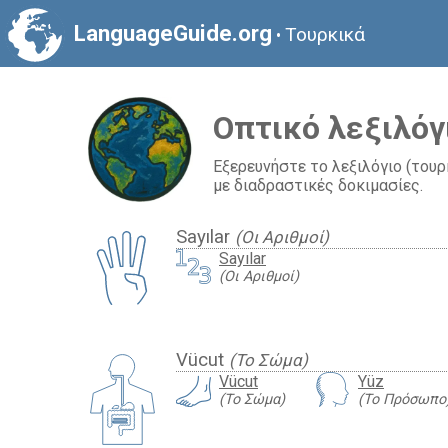
LanguageGuide.org
Τουρκικά
•
Οπτικό λεξιλόγ
Εξερευνήστε το λεξιλόγιο (του
με διαδραστικές δοκιμασίες.
Sayılar
(Οι Αριθμοί)
Sayılar
(Οι Αριθμοί)
Vücut
(Το Σώμα)
Vücut
Yüz
(Το Σώμα)
(Το Πρόσωπο