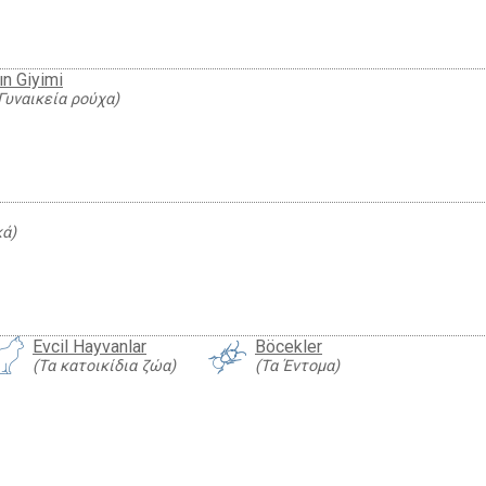
ın Giyimi
Γυναικεία ρούχα)
κά)
Evcil Hayvanlar
Böcekler
(Τα κατοικίδια ζώα)
(Τα Έντομα)