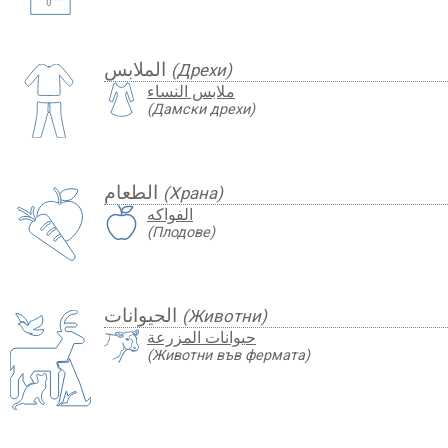
الملابس
(Дрехи)
ملابس النساء
(Дамски дрехи)
الطعام
(Храна)
الفواكه
(Плодове)
الحيوانات
(Животни)
حيوانات المزرعة
(Животни във фермата)