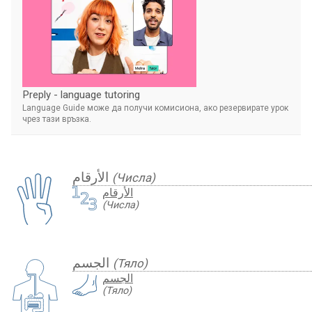
Preply - language tutoring
Language Guide може да получи комисиона, ако резервирате урок
чрез тази връзка.
الأرقام
(Числа)
الأرقام
(Числа)
الجسم
(Тяло)
الجسم
(Тяло)