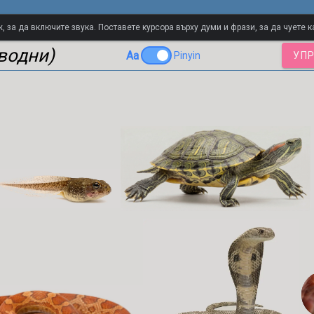
ечник
 за да включите звука. Поставете курсора върху думи и фрази, за да чуете к
водни)
Aa
Pinyin
УПР