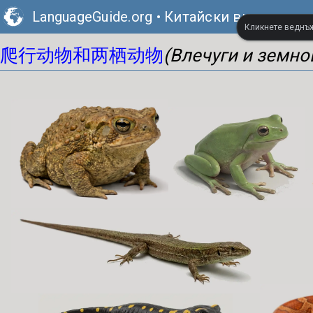
LanguageGuide.org
•
Китайски визуален р
Кликнете веднъж,
爬行动物和两栖动物
(Влечуги и земно