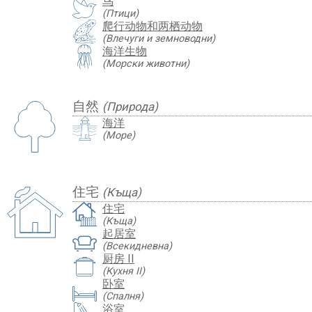
鸟
(Птици)
爬行动物和两栖动物
(Влечуги и земноводни)
海洋生物
(Морски животни)
自然
(Природа)
海洋
(Море)
住宅
(Къща)
住宅
(Къща)
起居室
(Всекидневна)
厨房 II
(Кухня II)
卧室
(Спалня)
浴室