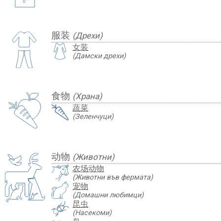
服装
(Дрехи)
女装
(Дамски дрехи)
食物
(Храна)
蔬菜
(Зеленчуци)
动物
(Животни)
农场动物
(Животни във фермата)
宠物
(Домашни любимци)
昆虫
(Насекоми)