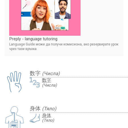
Preply - language tutoring
Language Guide може да получи комисиона, ако резервирате урок
чрез тази връзка.
数字
(Числа)
数字
(Числа)
身体
(Тяло)
身体
(Тяло)