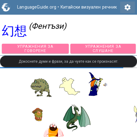
settings
LanguageGuide.org
•
Китайски визуален речник
(Фентъзи)
幻想
УПРАЖНЕНИЯ ЗА
УПРАЖНЕНИЯ З
ГОВОРЕНЕ
СЛУШАНЕ
Докоснете думи и фрази, за да чуете как се произнасят.