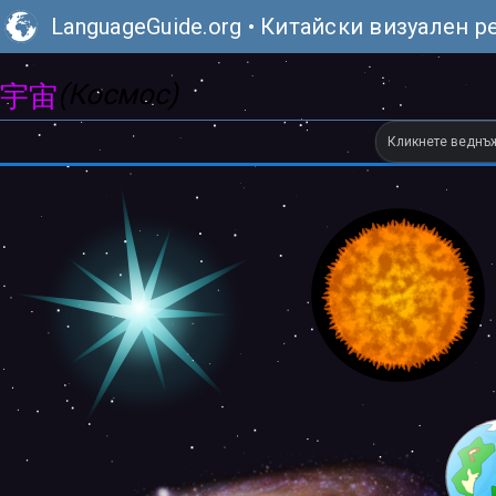
LanguageGuide.org
•
Китайски визуален р
(Космос)
宇宙
Кликнете веднъж,