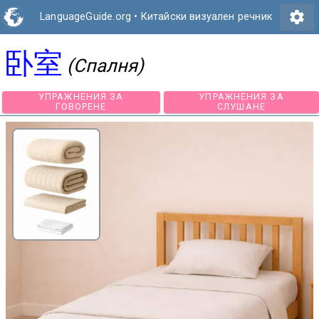
settings
LanguageGuide.org
•
Китайски визуален речник
卧室
(Спалня)
УПРАЖНЕНИЯ ЗА
УПРАЖНЕНИЯ З
ГОВОРЕНЕ
СЛУШАНЕ