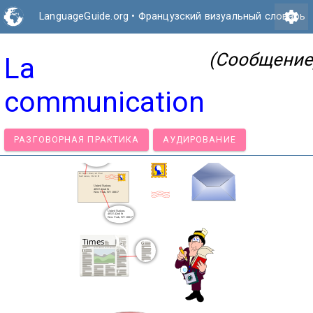
settings
LanguageGuide.org
•
Французский визуальный словарь
(Сообщение
La
communication
РАЗГОВОРНАЯ ПРАКТИКА
АУДИРОВАНИЕ