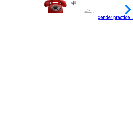
keyboard_arrow_
gender practice ..