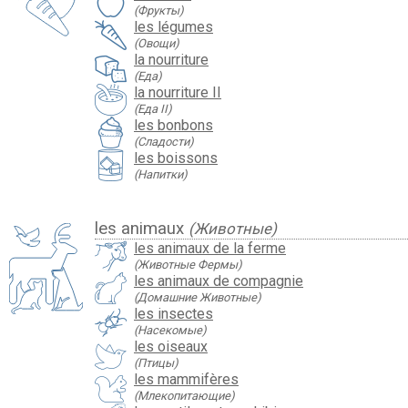
(Фрукты)
les légumes
(Овощи)
la nourriture
(Еда)
la nourriture II
(Еда II)
les bonbons
(Сладости)
les boissons
(Напитки)
les animaux
(Животные)
les animaux de la ferme
(Животные Фермы)
les animaux de compagnie
(Домашние Животные)
les insectes
(Насекомые)
les oiseaux
(Птицы)
les mammifères
(Млекопитающие)