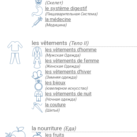
(Скелет)
le système digestif
(Пищеварительная Система)
la médecine
(Медицина)
les vêtements
(Тело II)
les vêtements d'homme
(Мужская Одежда)
les vêtements de femme
(Женская Одежда)
les vêtements d'hiver
(Зимняя одежда)
les bijoux
(ювелирное искусство)
les vêtements de nuit
(Ночная одежда)
la couture
(Шитьё)
la nourriture
(Еда)
les fruits