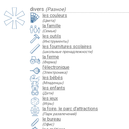
divers
(Разное)
les couleurs
(Цвета)
la famille
(Семья)
les outils
(Инструменты)
les fournitures scolaires
(школьные пренадлежности)
la ferme
(Ферма)
l'électronique
(Электроника)
les bébés
(Младенцы)
les enfants
(Дети)
les jeux
(Игры)
la foire, le parc d'attractions
(Парк развлечений)
le bureau
(Oфис)