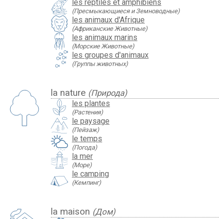
les reptiles et amphibiens
(Пресмыкающиеся и Земноводные)
les animaux d'Afrique
(Африканские Животные)
les animaux marins
(Морские Животные)
les groupes d'animaux
(Группы животных)
la nature
(Природа)
les plantes
(Растения)
le paysage
(Пейзаж)
le temps
(Погода)
la mer
(Море)
le camping
(Кемпинг)
la maison
(Дом)