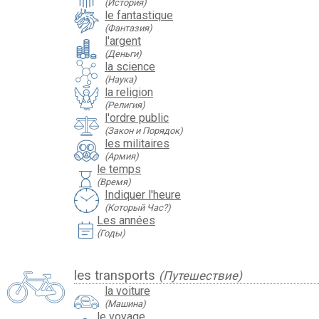
(История)
le fantastique
(Фантазия)
l'argent
(Деньги)
la science
(Наука)
la religion
(Религия)
l'ordre public
(Закон и Порядок)
les militaires
(Армия)
le temps
hourglass
(Время)
Indiquer l'heure
(Который Час?)
Les années
event_note
(Годы)
les transports
(Путешествие)
la voiture
(Машина)
le voyage