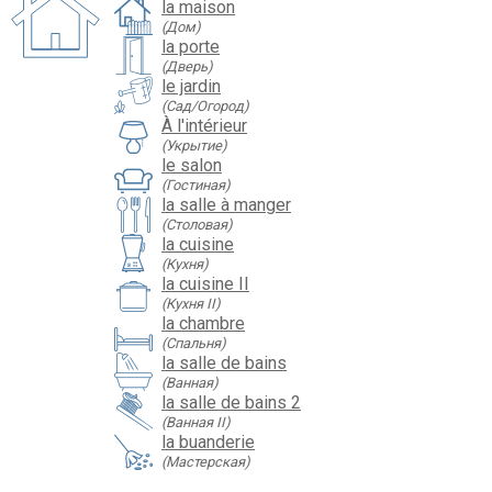
la maison
(Дом)
la porte
(Дверь)
le jardin
(Сад/Огород)
À l'intérieur
(Укрытие)
le salon
(Гостиная)
la salle à manger
(Столовая)
la cuisine
(Кухня)
la cuisine II
(Кухня II)
la chambre
(Спальня)
la salle de bains
(Ванная)
la salle de bains 2
(Ванная II)
la buanderie
(Мастерская)