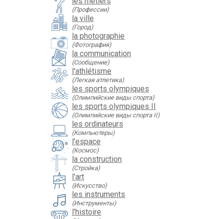
les métiers
(Профессии)
la ville
(Город)
la photographie
(Фотография)
la communication
(Сообщение)
l'athlétisme
(Легкая атлетика)
les sports olympiques
(Олимпийские виды спорта)
les sports olympiques II
(Олимпийские виды спорта II)
les ordinateurs
(Компьютеры)
l'espace
(Космос)
la construction
(Стройка)
l'art
(Искусство)
les instruments
(Инструменты)
l'histoire