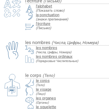
l'écriture
(Письмо)
l'alphabet
(Показать слово)
la ponctuation
(знаки препинания)
l'écriture
(Письмо)
les nombres
(Числа, Цифры, Номера)
les nombres
(Числа, Цифры, Номера)
les nombres ordinaux
(Порядковые Числительные)
le corps
(Тело)
le corps
(Тело)
le visage
(Лицо)
les organes
(Органы)
le squelette