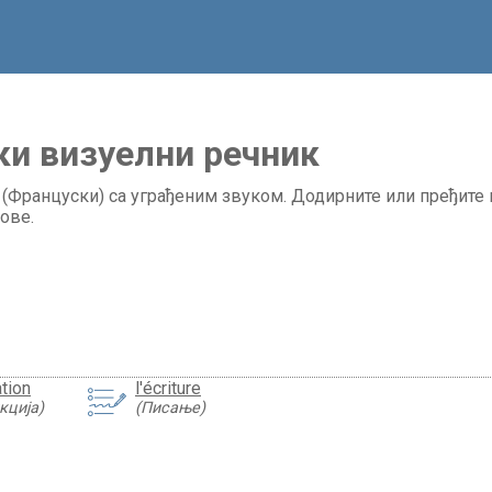
и визуелни речник
(Француски) са уграђеним звуком. Додирните или пређите к
ове.
ation
l'écriture
кција)
(Писање)