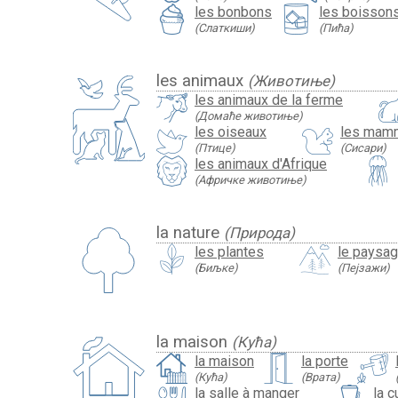
les bonbons
les boisson
(Слаткиши)
(Пића)
les animaux
(Животиње)
les animaux de la ferme
(Домаће животиње)
les oiseaux
les mam
(Птице)
(Сисари)
les animaux d'Afrique
(Афричке животиње)
la nature
(Природа)
les plantes
le paysa
(Биљке)
(Пејзажи)
la maison
(Кућа)
la maison
la porte
(Кућа)
(Врата)
la salle à manger
la c