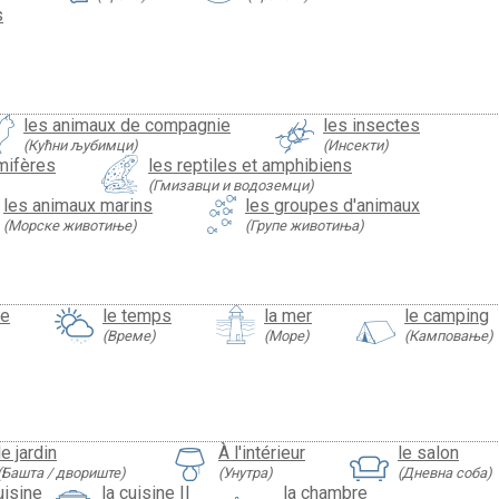
s
les animaux de compagnie
les insectes
(Кућни љубимци)
(Инсекти)
mifères
les reptiles et amphibiens
(Гмизавци и водоземци)
les animaux marins
les groupes d'animaux
(Морске животиње)
(Групе животиња)
ge
le temps
la mer
le camping
(Време)
(Море)
(Камповање)
le jardin
À l'intérieur
le salon
(Башта / двориште)
(Унутра)
(Дневна соба)
uisine
la cuisine II
la chambre