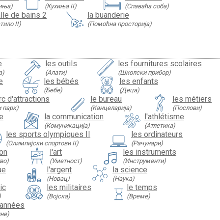
иња)
(Кухиња II)
(Спаваћа соба)
alle de bains 2
la buanderie
тило II)
(Помоћна просторија)
e
les outils
les fournitures scolaires
а)
(Алати)
(Школски прибор)
e
les bébés
les enfants
(Бебе)
(Деца)
arc d'attractions
le bureau
les métiers
и парк)
(Канцеларија)
(Послови)
e
la communication
l'athlétisme
(Комуникација)
(Атлетика)
les sports olympiques II
les ordinateurs
(Олимпијски спортови II)
(Рачунари)
ion
l'art
les instruments
во)
(Уметност)
(Инструменти)
ue
l'argent
la science
(Новац)
(Наука)
ic
les militaires
le temps
hourglass
)
(Војска)
(Време)
 années
не)