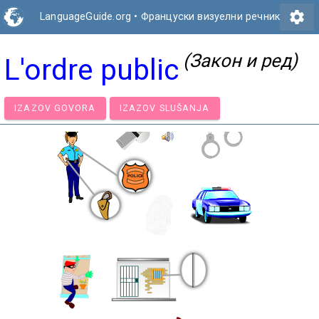
settings
LanguageGuide.org
•
Француски визуелни речник
(Закон и ред)
L'ordre public
IZAZOV GOVORA
IZAZOV SLUŠANJA