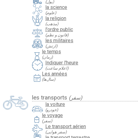
(پول)
la science
(علوم)
la religion
(مذهب)
l'ordre public
(قانون و نظم)
les militaires
(ارتش)
le temps
hourglass
(زمان)
Indiquer l'heure
(اعلام ساعت)
Les années
event_note
(سال‌ها)
les transports
(سفر)
la voiture
(خودرو)
le voyage
travel_luggage_and_bags
(سفر)
Le transport aérien
(سفر هوایی)
le transport terrestre