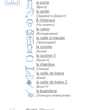
la porte
(Врата)
le jardin
(Градината/Дворът)
À l'intérieur
(На закрито)
le salon
(Всекидневна)
la salle à manger
(Трапезария)
la cuisine
(Кухня)
la cuisine II
(Кухня II)
la chambre
(Спалня)
la salle de bains
(Баня)
la salle de bains 2
(Баня II)
la buanderie
(Помощно помещение)
divers
(Разни)