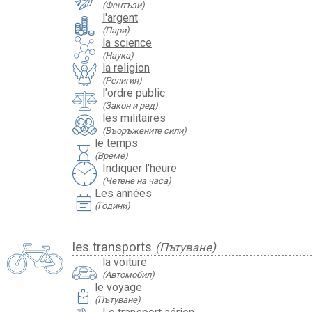
(Фентъзи)
l'argent
(Пари)
la science
(Наука)
la religion
(Религия)
l'ordre public
(Закон и ред)
les militaires
(Въоръжените сили)
le temps
hourglass
(Време)
Indiquer l'heure
(Четене на часа)
Les années
event_note
(Години)
les transports
(Пътуване)
la voiture
(Автомобил)
le voyage
travel_luggage_and_bags
(Пътуване)