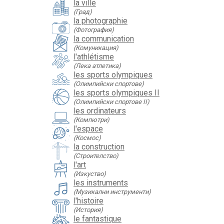
la ville
(Град)
la photographie
(Фотография)
la communication
(Комуникация)
l'athlétisme
(Лека атлетика)
les sports olympiques
(Олимпийски спортове)
les sports olympiques II
(Олимпийски спортове II)
les ordinateurs
(Компютри)
l'espace
(Космос)
la construction
(Строителство)
l'art
(Изкуство)
les instruments
(Музикални инструменти)
l'histoire
(История)
le fantastique