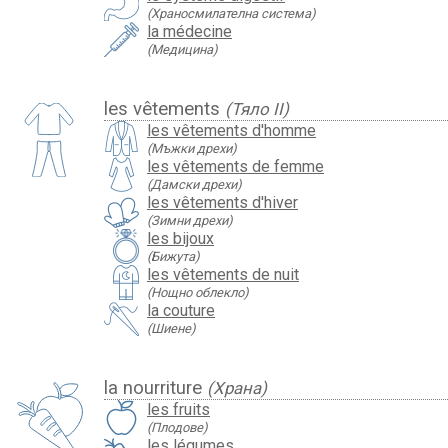
(Храносмилателна система)
la médecine
(Медицина)
les vêtements
(Тяло II)
les vêtements d'homme
(Мъжки дрехи)
les vêtements de femme
(Дамски дрехи)
les vêtements d'hiver
(Зимни дрехи)
les bijoux
(Бижута)
les vêtements de nuit
(Нощно облекло)
la couture
(Шиене)
la nourriture
(Храна)
les fruits
(Плодове)
les légumes