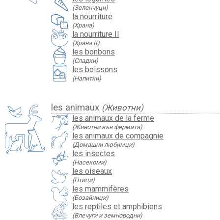
(Зеленчуци)
la nourriture
(Храна)
la nourriture II
(Храна II)
les bonbons
(Сладки)
les boissons
(Напитки)
les animaux
(Животни)
les animaux de la ferme
(Животни във фермата)
les animaux de compagnie
(Домашни любимци)
les insectes
(Насекоми)
les oiseaux
(Птици)
les mammifères
(Бозайници)
les reptiles et amphibiens
(Влечуги и земноводни)