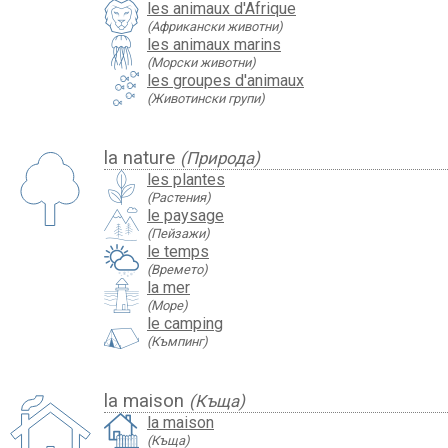
les animaux d'Afrique
(Африкански животни)
les animaux marins
(Морски животни)
les groupes d'animaux
(Животински групи)
la nature
(Природа)
les plantes
(Растения)
le paysage
(Пейзажи)
le temps
(Времето)
la mer
(Море)
le camping
(Къмпинг)
la maison
(Къща)
la maison
(Къща)