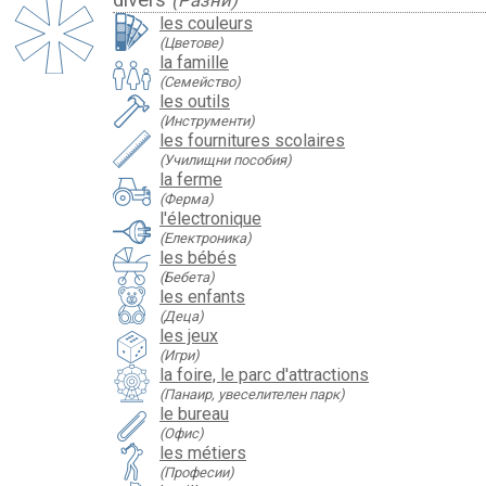
les couleurs
(Цветове)
la famille
(Семейство)
les outils
(Инструменти)
les fournitures scolaires
(Училищни пособия)
la ferme
(Ферма)
l'électronique
(Електроника)
les bébés
(Бебета)
les enfants
(Деца)
les jeux
(Игри)
la foire, le parc d'attractions
(Панаир, увеселителен парк)
le bureau
(Офис)
les métiers
(Професии)