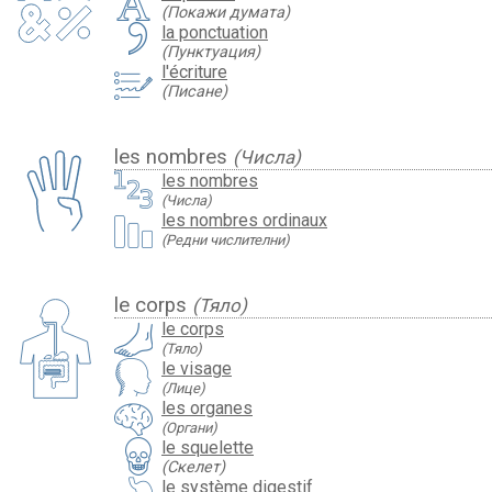
(Покажи думата)
la ponctuation
(Пунктуация)
l'écriture
(Писане)
les nombres
(Числа)
les nombres
(Числа)
les nombres ordinaux
(Редни числителни)
le corps
(Тяло)
le corps
(Тяло)
le visage
(Лице)
les organes
(Органи)
le squelette
(Скелет)
le système digestif